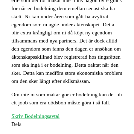
eftersom det för makar inte finns någon övre gräns
för när en bodelning dem emellan senast ska ha
skett. Ni kan under åren som gått ha avyttrat
egendom som ni ägde under äktenskapet. Detta
blir extra krångligt om ni då köpt ny egendom
tillsammans med nya partners. Det är dock alltid
den egendom som fanns den dagen er ansökan om
äktenskapsskillnad blev registrerad hos tingsrätten
som ska ingå i er bodelning. Detta oaktat när den
sker. Detta kan medföra stora ekonomiska problem
om den sker långt efter skilsmässan.
Om inte ni som makar gör er bodelning kan det bli
ett jobb som era dödsbon måste göra i så fall.
Skriv Bodelningsavtal
Dela