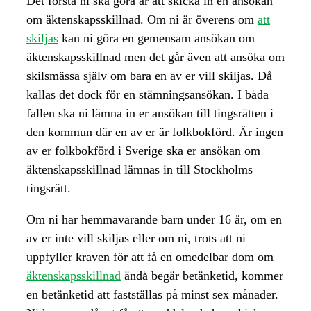
Det första ni ska göra är att skicka in en ansökan
om äktenskapsskillnad. Om ni är överens om
att
skiljas
kan ni göra en gemensam ansökan om
äktenskapsskillnad men det går även att ansöka om
skilsmässa själv om bara en av er vill skiljas. Då
kallas det dock för en stämningsansökan. I båda
fallen ska ni lämna in er ansökan till tingsrätten i
den kommun där en av er är folkbokförd. Är ingen
av er folkbokförd i Sverige ska er ansökan om
äktenskapsskillnad lämnas in till Stockholms
tingsrätt.
Om ni har hemmavarande barn under 16 år, om en
av er inte vill skiljas eller om ni, trots att ni
uppfyller kraven för att få en omedelbar dom om
äktenskapsskillnad
ändå begär betänketid, kommer
en betänketid att fastställas på minst sex månader.