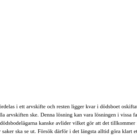
delas i ett arvskifte och resten ligger kvar i dödsboet oskifta
ella arvskiften ske. Denna lösning kan vara lösningen i vissa f
dödsbodelägarna kanske avlider vilket gör att det tillkomme
ker ska se ut. Försök därför i det längsta alltid göra klart ett