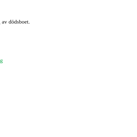
g av dödsboet.
ng