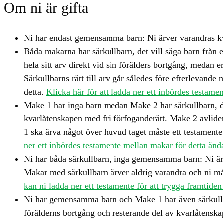
Om ni är gifta
Ni har endast gemensamma barn: Ni ärver varandras kvarl
Båda makarna har särkullbarn, det vill säga barn från e
hela sitt arv direkt vid sin förälders bortgång, medan e
Särkullbarns rätt till arv går således före efterlevande 
detta.
Klicka här för att ladda ner ett inbördes testa
Make 1 har inga barn medan Make 2 har särkullbarn, det
kvarlåtenskapen med fri förfoganderätt. Make 2 avlider 
1 ska ärva något över huvud taget måste ett testamente f
ner ett inbördes testamente mellan makar för detta än
Ni har båda särkullbarn, inga gemensamma barn: Ni ärver
Makar med särkullbarn ärver aldrig varandra och ni mås
kan ni ladda ner ett testamente för att trygga framtiden
Ni har gemensamma barn och Make 1 har även särkullbar
förälderns bortgång och resterande del av kvarlåtensk