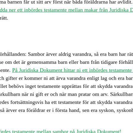
barnen får ut sitt arv först när båda föräldrarna har avlidit
ladda ner ett inbördes testamente mellan makar från Juridiska
ätt.
ållanden: Sambor ärver aldrig varandra, så era barn har rätt a
lse om det är gemensamma barn eller barn från tidigare förhål
mente.
På Juridiska Dokument hittar ni ett inbördes testamente
ifter er kommer ni att ärva varandra enligt lag och era barn
t fallet behövs inget testamente upprättas för att skydda varan
ärkullbarn när ni gift er och när man pratar om arv. Särkullbarn
ledes fortsättningsvis ha ett testamente för att skydda varandra
å ärver era föräldrar er i första hand, sen era syskon, sysko
inbördes testamente mellan sambor på Juridiska Dokument!