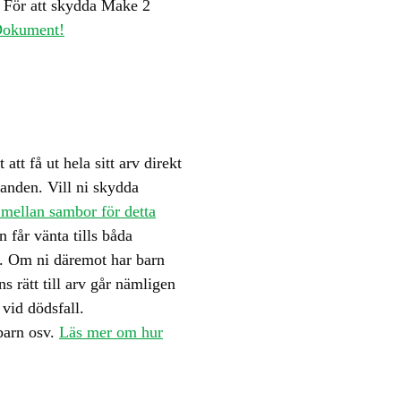
. För att skydda Make 2
 Dokument!
tt få ut hela sitt arv direkt
landen. Vill ni skydda
 mellan sambor för detta
 får vänta tills båda
dra. Om ni däremot har barn
s rätt till arv går nämligen
 vid dödsfall.
nbarn osv.
Läs mer om hur