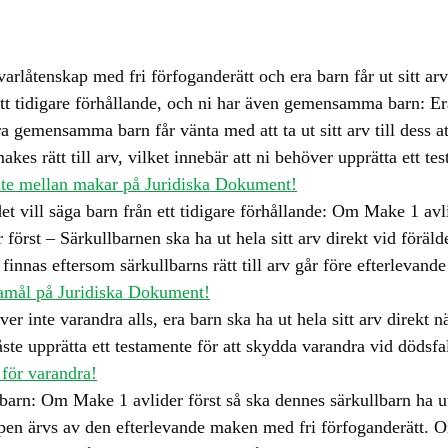
åtenskap med fri förfoganderätt och era barn får ut sitt arv f
tt tidigare förhållande, och ni har även gemensamma barn: Era 
ra gemensamma barn får vänta med att ta ut sitt arv till dess at
makes rätt till arv, vilket innebär att ni behöver upprätta ett t
mente mellan makar på Juridiska Dokument!
 vill säga barn från ett tidigare förhållande: Om Make 1 avl
först – Särkullbarnen ska ha ut hela sitt arv direkt vid föräl
innas eftersom särkullbarns rätt till arv går före efterlevande 
damål på Juridiska Dokument!
 inte varandra alls, era barn ska ha ut hela sitt arv direkt nä
te upprätta ett testamente för att skydda varandra vid dödsfa
 för varandra!
n: Om Make 1 avlider först så ska dennes särkullbarn ha ut h
apen ärvs av den efterlevande maken med fri förfoganderätt. 