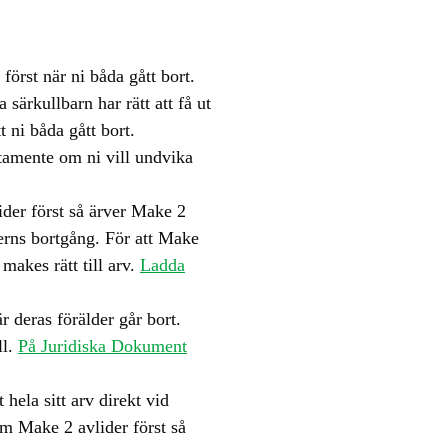
örst när ni båda gått bort.
särkullbarn har rätt att få ut
t ni båda gått bort.
estamente om ni vill undvika
ider först så ärver Make 2
derns bortgång. För att Make
makes rätt till arv.
Ladda
r deras förälder går bort.
ll.
På Juridiska Dokument
ela sitt arv direkt vid
Om Make 2 avlider först så