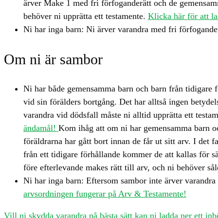
ärver Make 1 med fri förfoganderätt och de gemensamma 
behöver ni upprätta ett testamente.
Klicka här för att 
Ni har inga barn: Ni ärver varandra med fri förfogander
Om ni är sambor
Ni har både gemensamma barn och barn från tidigare förh
vid sin förälders bortgång. Det har alltså ingen betyde
varandra vid dödsfall måste ni alltid upprätta ett testa
ändamål!
Kom ihåg att om ni har gemensamma barn och g
föräldrarna har gått bort innan de får ut sitt arv. I de
från ett tidigare förhållande kommer de att kallas för s
före efterlevande makes rätt till arv, och ni behöver så
Ni har inga barn: Eftersom sambor inte ärver varandra s
arvsordningen fungerar på Arv & Testamente!
Vill ni skydda varandra på bästa sätt kan ni ladda ner ett 