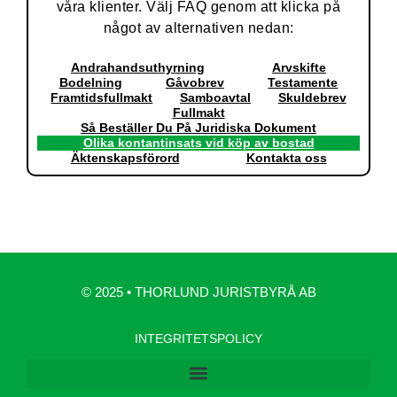
våra klienter. Välj FAQ genom att klicka på
något av alternativen nedan:
Andrahandsuthyrning
Arvskifte
Bodelning
Gåvobrev
Testamente
Framtidsfullmakt
Samboavtal
Skuldebrev
Fullmakt
Så Beställer Du På Juridiska Dokument
Olika kontantinsats vid köp av bostad
Äktenskapsförord
Kontakta oss
© 2025 • THORLUND JURISTBYRÅ AB
INTEGRITETSPOLICY