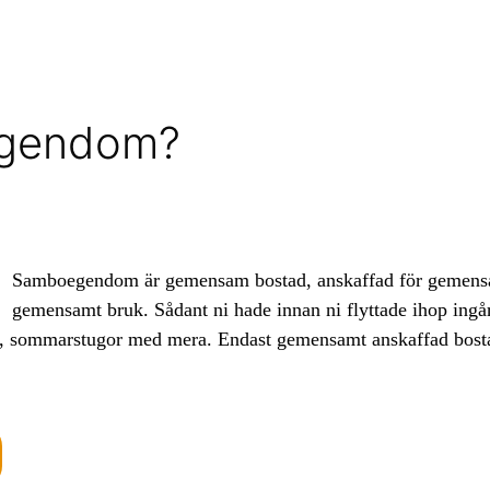
egendom?
Samboegendom är gemensam bostad, anskaffad för gemensam
gemensamt bruk. Sådant ni hade innan ni flyttade ihop ingå
etag, sommarstugor med mera. Endast gemensamt anskaffad bo