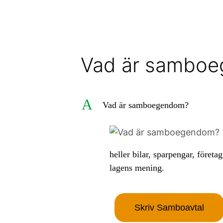
Vad är sambo
A
Vad är samboegendom?
heller bilar, sparpengar, för
lagens mening.
Skriv Samboavtal