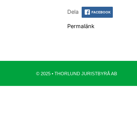
Dela
FACEBOOK
Permalänk
© 2025 • THORLUND JURISTBYRÅ AB