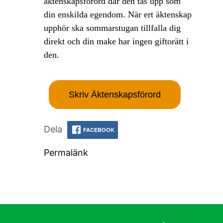
äktenskapsförord där den tas upp som
din enskilda egendom. När ert äktenskap
upphör ska sommarstugan tillfalla dig
direkt och din make har ingen giftorätt i
den.
Skriv Äktenskapsförord
Dela
FACEBOOK
Permalänk