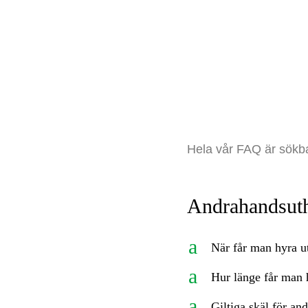
Hela vår FAQ är sökb
Andrahandsut
a
När får man hyra u
a
Hur länge får man 
a
Giltiga skäl för an