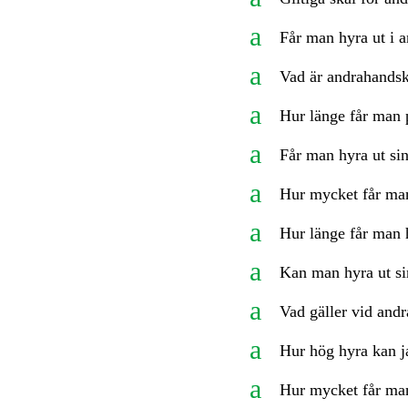
a
Får man hyra ut i 
a
Vad är andrahandsk
a
Hur länge får man
a
Får man hyra ut sin
a
Hur mycket får man 
a
Hur länge får man h
a
Kan man hyra ut si
a
Vad gäller vid and
a
Hur hög hyra kan ja
a
Hur mycket får man 