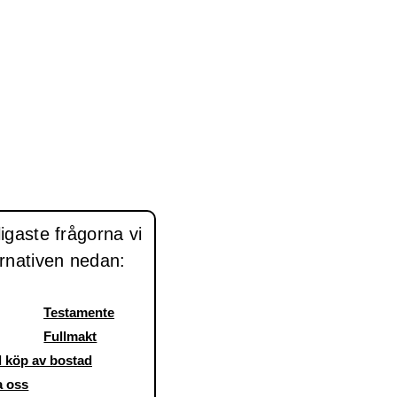
igaste frågorna vi
ernativen nedan:
Testamente
Fullmakt
d köp av bostad
a oss