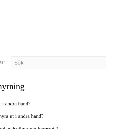
ar:
hyrning
t i andra hand?
hyra ut i andra hand?
drahandsuthyrning hyresrätt?