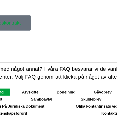
dskontrakt
 med något annat? I våra FAQ besvarar vi de vanl
lienter. Välj FAQ genom att klicka på något av alt
ng
Arvskifte
Bodelning
Gåvobrev
kt
Samboavtal
Skuldebrev
u På Juridiska Dokument
Olika kontantinsats vi
tenskapsförord
Kontakt