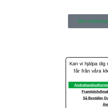
Skriv Andrahan
Kan vi hjälpa dig
får från våra k
Andrahandsuthyrni
Framtidsfullma
Så Beställer D
Äk